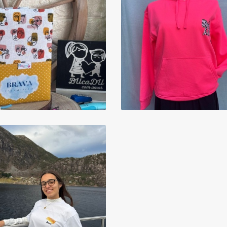
SWEAT'S
AGENDAS
PERSONALIZADAS
PERSONALIZADAS
COM GORRO
1 Produtos
5 Produtos
T-SHIRT'S
PERSONALIZADAS
15 Produtos