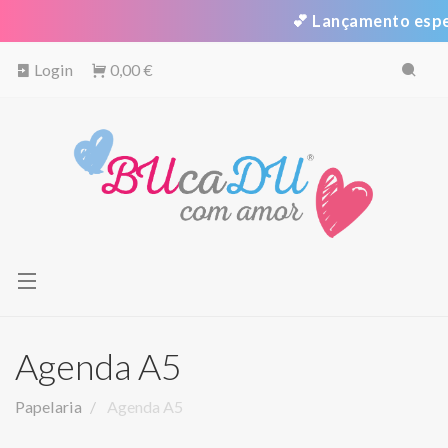
💕 Lançamento especia
Login
0,00 €
Toggle
navigation
Agenda A5
Papelaria
Agenda A5