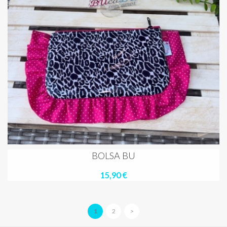
BOLSA BU
15,90 €
1
2
>