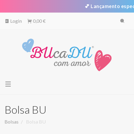
💕 Lançamento especial • E
Login
0,00 €
Toggle
navigation
Bolsa BU
Bolsas
Bolsa BU